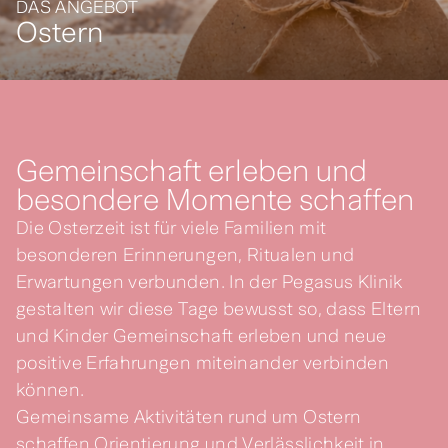
DAS ANGEBOT
Ostern
Gemeinschaft erleben und
besondere Momente schaffen
Die Osterzeit ist für viele Familien mit
besonderen Erinnerungen, Ritualen und
Erwartungen verbunden. In der Pegasus Klinik
gestalten wir diese Tage bewusst so, dass Eltern
und Kinder Gemeinschaft erleben und neue
positive Erfahrungen miteinander verbinden
können.
Gemeinsame Aktivitäten rund um Ostern
schaffen Orientierung und Verlässlichkeit in