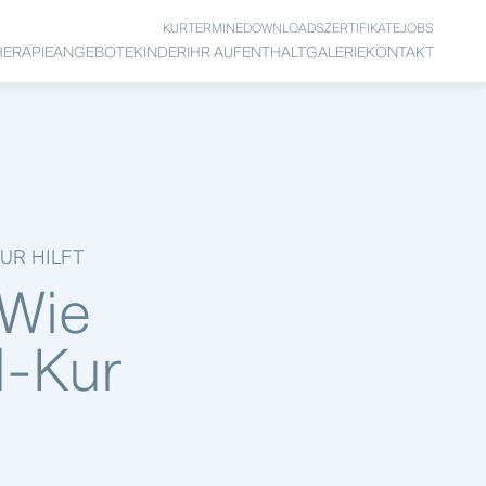
KURTERMINE
DOWNLOADS
ZERTIFIKATE
JOBS
HERAPIEANGEBOTE
KINDER
IHR AUFENTHALT
GALERIE
KONTAKT
UR HILFT
 Wie
d-Kur