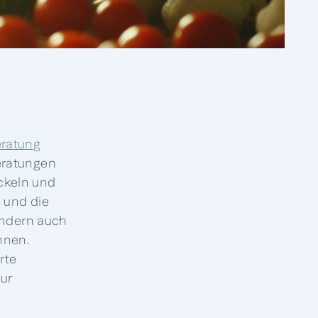
ratung
eratungen
ckeln und
e und die
sondern auch
nnen.
rte
ur