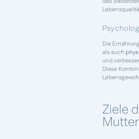
das Selbstbew
Lebensqualität
Psycholog
Die Ernährung
als auch
phys
und verbesser
Diese Kombina
Lebensgewohnh
Ziele 
Mutte