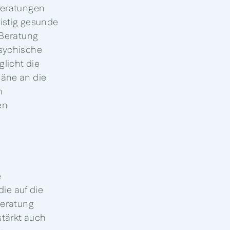
Beratungen
ristig gesunde
 Beratung
psychische
licht die
läne an die
n
en
e
die auf die
Beratung
stärkt auch