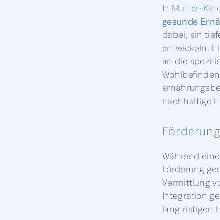
In
Mutter-Kin
gesunde
Ern
dabei, ein ti
entwickeln. E
an die spezif
Wohlbefinden
ernährungsbed
nachhaltige E
Förderung
Während einer
Förderung ges
Vermittlung 
Integration g
langfristigen