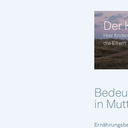
Der K
Hier finde
die Eltern
Bedeu
in Mut
Ernährungsb