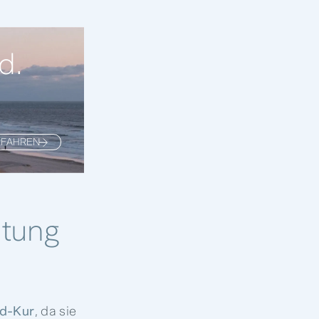
d.
RFAHREN
atung
nd-Kur
, da sie