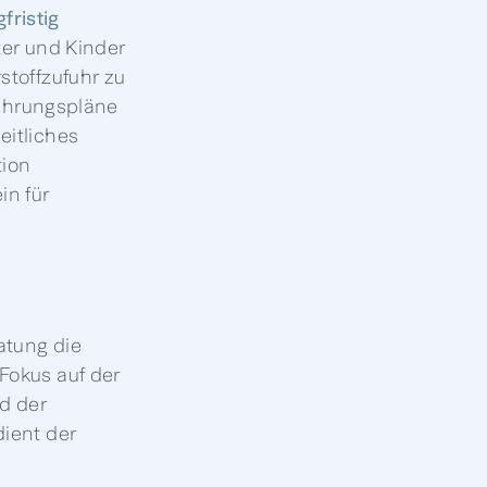
gfristig
ter und Kinder
stoffzufuhr zu
nährungspläne
eitliches
tion
in für
atung die
Fokus auf der
d der
dient der