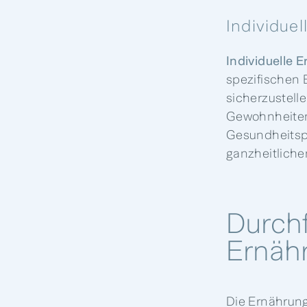
Individue
Individuelle 
spezifischen 
sicherzustell
Gewohnheiten
Gesundheitspr
ganzheitliche
Durch
Ernäh
Die Ernährungs