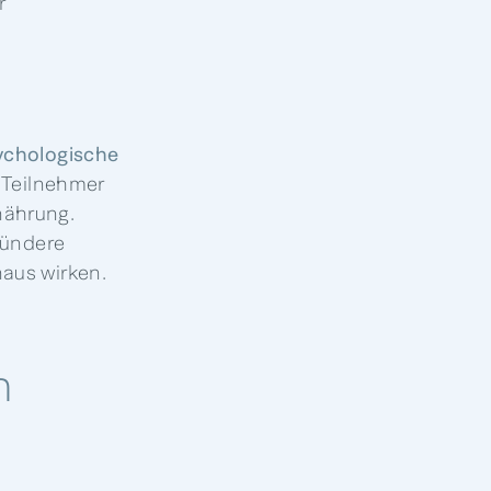
r
ychologische
r Teilnehmer
nährung.
sündere
aus wirken.
n