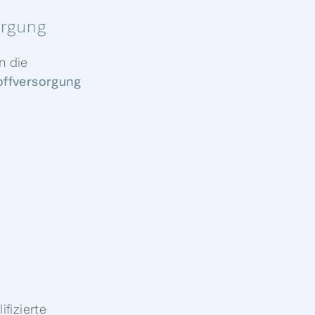
orgung
n die
offversorgung
fizierte