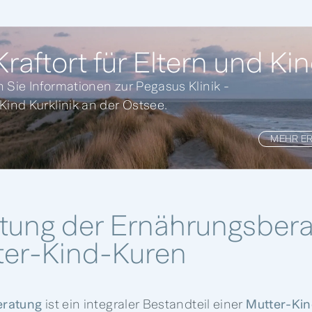
raftort für Eltern und Kin
n Sie Informationen zur Pegasus Klinik -
 Kind Kurklinik an der Ostsee.
MEHR E
tung der Ernährungsber
ter-Kind-Kuren
eratung
ist ein integraler Bestandteil einer
Mutter-Ki