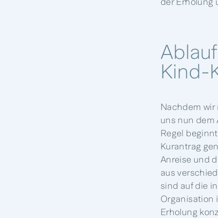
der Erholung
Ablauf
Kind-
Nachdem wir n
uns nun dem 
Regel beginnt
Kurantrag gen
Anreise und de
aus verschie
sind auf die 
Organisation i
Erholung konz