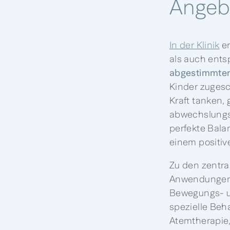
Angebo
In der Klinik
er
als auch ent
abgestimmte
Kinder zugesc
Kraft tanken,
abwechslungsr
perfekte Bala
einem positiv
Zu den zentr
Anwendunge
Bewegungs- u
spezielle Be
Atemtherapi