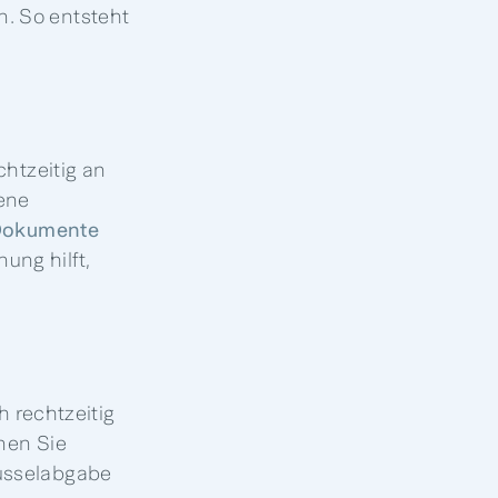
. So entsteht
chtzeitig an
ene
okumente
ung hilft,
h rechtzeitig
nen Sie
lüsselabgabe