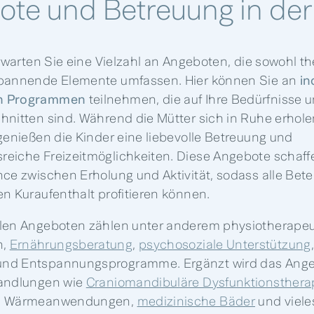
te und Betreuung in der 
warten Sie eine Vielzahl an Angeboten, die sowohl t
spannende Elemente umfassen. Hier können Sie an
in
n Programmen
teilnehmen, die auf Ihre Bedürfnisse u
hnitten sind. Während die Mütter sich in Ruhe erhol
 genießen die Kinder eine liebevolle Betreuung und
eiche Freizeitmöglichkeiten. Diese Angebote schaff
nce zwischen Erholung und Aktivität, sodass alle Bete
en Kuraufenthalt profitieren können.
alen Angeboten zählen unter anderem physiotherape
n,
Ernährungsberatung
,
psychosoziale Unterstützung
nd Entspannungsprogramme. Ergänzt wird das Ange
handlungen wie
Craniomandibuläre Dysfunktionsthera
e, Wärmeanwendungen,
medizinische Bäder
und viele