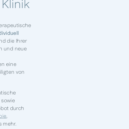
Klinik
herapeutische
dividuell
nd die Ihrer
en und neue
en eine
iligten von
utische
, sowie
bot durch
pie
,
s mehr.