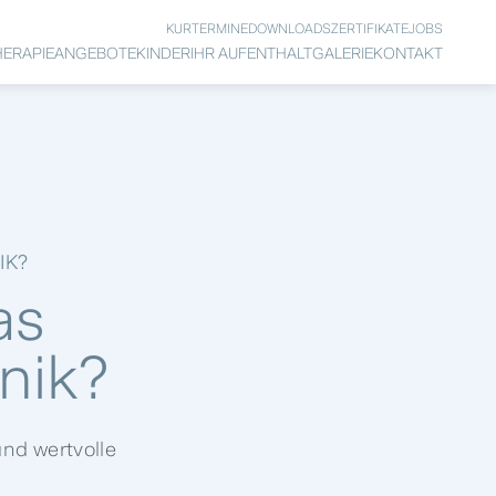
KURTERMINE
DOWNLOADS
ZERTIFIKATE
JOBS
HERAPIEANGEBOTE
KINDER
IHR AUFENTHALT
GALERIE
KONTAKT
IK?
as
inik?
und wertvolle