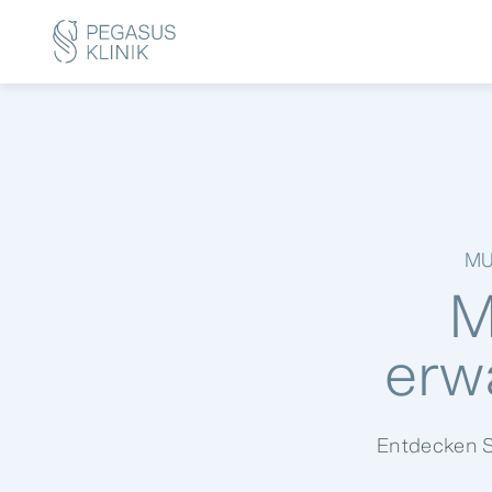
MU
M
erwa
Entdecken Si