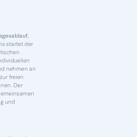
agesablauf
,
s startet der
utischen
dividuellen
und nehmen an
zur freien
nnen. Der
m gemeinsamen
ng und