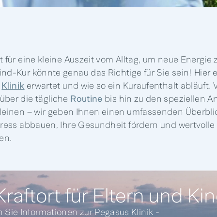
t für eine kleine Auszeit vom Alltag, um neue Energie
nd-Kur könnte genau das Richtige für Sie sein! Hier e
r
Klinik
erwartet und wie so ein Kuraufenthalt abläuft. 
über die tägliche
Routine
bis hin zu den speziellen A
Kleinen – wir geben Ihnen einen umfassenden Überbl
Stress abbauen, Ihre Gesundheit fördern und wertvolle
en.
raftort für Eltern und Kin
n Sie Informationen zur Pegasus Klinik -