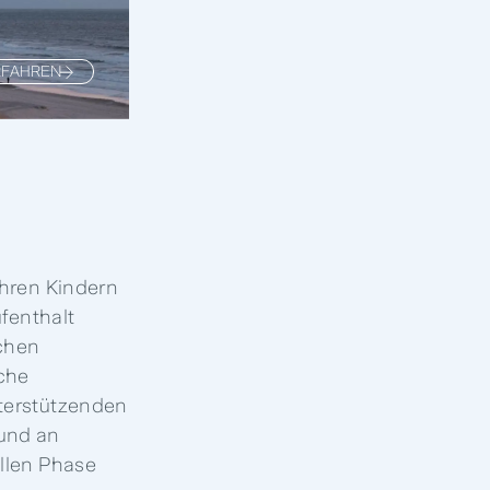
RFAHREN
ihren Kindern
ufenthalt
schen
sche
nterstützenden
und an
ollen Phase